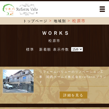
>
>
松原市
トップページ
地域別
ＷＯＲＫＳ
松原市
標準
新着順
表示件数
リフォームバリューのリノベーション工
事 関西ホームズ株式会社reformブラン
ド
詳細を見る