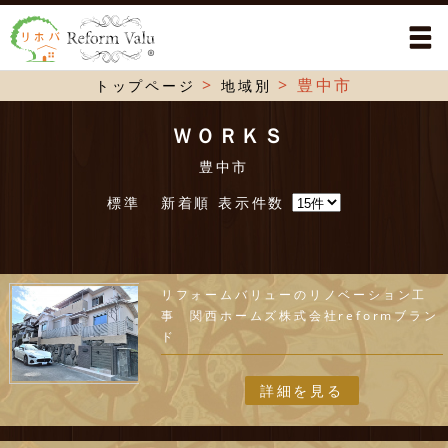
>
>
豊中市
トップページ
地域別
ＷＯＲＫＳ
豊中市
標準
新着順
表示件数
リフォームバリューのリノベーション工
事 関西ホームズ株式会社reformブラン
ド
詳細を見る